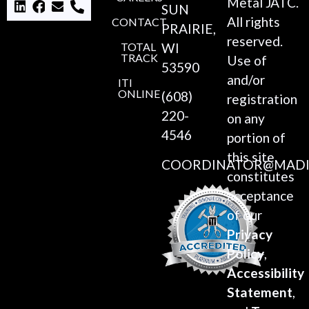
Metal JATC.
SUN
All rights
CONTACT
PRAIRIE,
reserved.
TOTAL
WI
TRACK
Use of
53590
and/or
ITI
ONLINE
(608)
registration
220-
on any
4546
portion of
this site
COORDINATOR@MADI
constitutes
acceptance
of our
Privacy
Policy
,
Accessibility
Statement
,