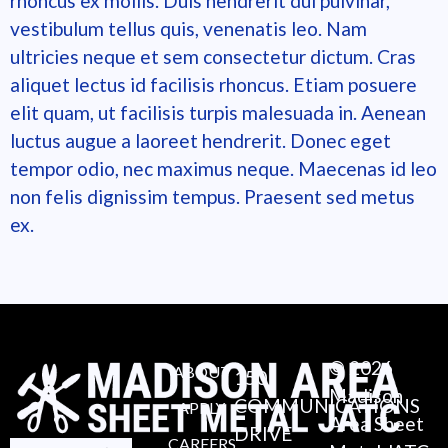
rhoncus ex mollis. Duis hendrerit dui pulvinar,
vestibulum tellus quis, venenatis leo. Nam
ultricies neque et sem consectetur dictum. Cras
aliquet lectus id facilisis rhoncus. Etiam posuere
elit quam, ut facilisis turpis malesuada in. Aenean
luctus augue a laoreet hendrerit. Donec eget
tempor odio, nec maximus neque. Maecenas id leo
non felis dignissim tempus. Praesent sed metus
ex.
© 2026
ABOUT
150
Madison
COMMUNICATIONS
APPLY
Area Sheet
DRIVE
CAREERS