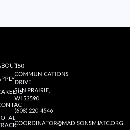
ABOUT
150
COMMUNICATIONS
APPLY
DRIVE
SUN PRAIRIE,
CAREERS
WI 53590
CONTACT
(608) 220-4546
TOTAL
COORDINATOR@MADISONSMJATC.ORG
TRACK