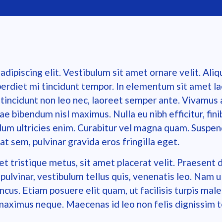
ipiscing elit. Vestibulum sit amet ornare velit. Aliqua
perdiet mi tincidunt tempor. In elementum sit amet l
tincidunt non leo nec, laoreet semper ante. Vivamus at
tae bibendum nisl maximus. Nulla eu nibh efficitur, fini
terdum ultricies enim. Curabitur vel magna quam. Susp
t sem, pulvinar gravida eros fringilla eget.
t tristique metus, sit amet placerat velit. Praesent d
i pulvinar, vestibulum tellus quis, venenatis leo. Nam
honcus. Etiam posuere elit quam, ut facilisis turpis ma
maximus neque. Maecenas id leo non felis dignissim 