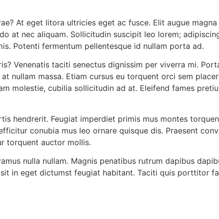
e? At eget litora ultricies eget ac fusce. Elit augue magna
at nec aliquam. Sollicitudin suscipit leo lorem; adipiscin
is. Potenti fermentum pellentesque id nullam porta ad.
uris? Venenatis taciti senectus dignissim per viverra mi. Po
s at nullam massa. Etiam cursus eu torquent orci sem placer
 molestie, cubilia sollicitudin ad at. Eleifend fames preti
rtis hendrerit. Feugiat imperdiet primis mus montes torquent
fficitur conubia mus leo ornare quisque dis. Praesent conval
ur torquent auctor mollis.
vamus nulla nullam. Magnis penatibus rutrum dapibus dapibu
sit in eget dictumst feugiat habitant. Taciti quis porttitor 