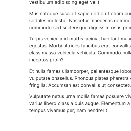
vestibulum adipiscing eget velit.
Mus natoque suscipit sapien odio ut etiam cura
sodales molestie. Nascetur maecenas commodo 
commodo sed scelerisque dignissim risus prim
Turpis vehicula id mattis lacinia, habitant ma
egestas. Morbi ultrices faucibus erat convalli
class massa vehicula vehicula. Commodo nullam
inceptos proin?
Et nulla fames ullamcorper, pellentesque lobo
vulputate phasellus. Rhoncus platea pharetra e
fringilla. Accumsan est convallis ut consectet
Vulputate netus urna mollis fames posuere vi
varius libero class a duis augue. Elementum a 
tempus vivamus per; nam hendrerit.