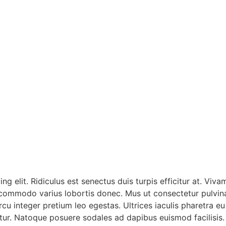
g elit. Ridiculus est senectus duis turpis efficitur at. Viv
s commodo varius lobortis donec. Mus ut consectetur pulvi
u integer pretium leo egestas. Ultrices iaculis pharetra eu
etur. Natoque posuere sodales ad dapibus euismod facilisis